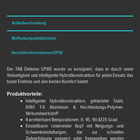
*Alle Preise inkl. MwSt. und zzgl.
Versandkosten
Artikelbeschreibung
Waffenkompatibilitätsliste
Herstellerinformationen/GPSR
Der FAB Defense SPIKE wurde so konzipiert, dass er durch seine
Vielseitigkeit und intelligente Hybridkonstruktion für jeden Einsatz das
beste Erlebnis und den besten Komfort bietet.
Produktvorteile:
Intelligente Hybridkonstruktion, gehärteter Stahl,
6061 T-6 Aluminium & Hochleistungs-Polymer-
Verbundwerkstoff
4 arretierbare Beinpositionen: 0, 45, 90 &135 Grad.
Einstellbarer rotierender Kopf mit Neigungs- und
Schwenkeinstellungen, die zur schnellen
Zielverfolgung gesperrt oder freigegeben werden