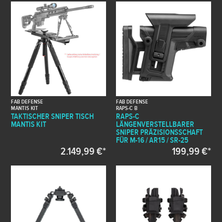
FAB DEFENSE
FAB DEFENSE
MANTIS KIT
RAPS-C B
TAKTISCHER SNIPER TISCH
RAPS-C
MANTIS KIT
LÄNGENVERSTELLBARER
SNIPER PRÄZISIONSSCHAFT
FÜR M-16 / AR15 / SR-25
2.149,99 €*
199,99 €*