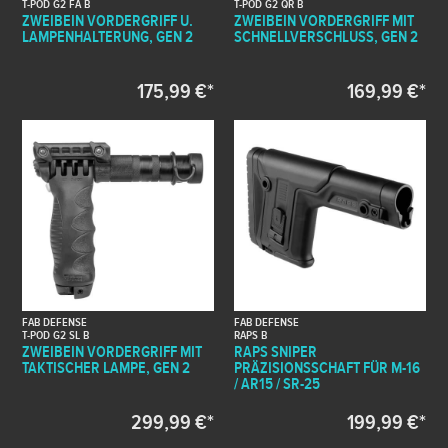
T-POD G2 FA B
T-POD G2 QR B
ZWEIBEIN VORDERGRIFF U.
ZWEIBEIN VORDERGRIFF MIT
LAMPENHALTERUNG, GEN 2
SCHNELLVERSCHLUSS, GEN 2
175,99 €*
169,99 €*
FAB DEFENSE
FAB DEFENSE
T-POD G2 SL B
RAPS B
ZWEIBEIN VORDERGRIFF MIT
RAPS SNIPER
TAKTISCHER LAMPE, GEN 2
PRÄZISIONSSCHAFT FÜR M-16
/ AR15 / SR-25
299,99 €*
199,99 €*