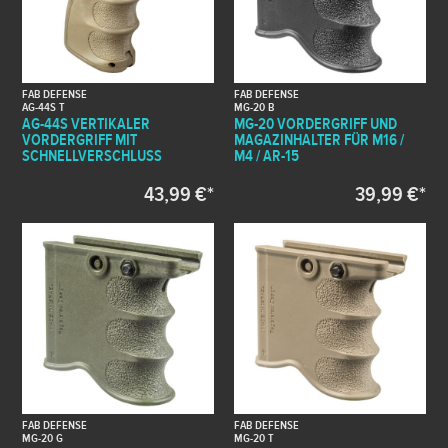
FAB DEFENSE
FAB DEFENSE
AG-44S T
MG-20 B
AG-44S VERTIKALER
MG-20 VORDERGRIFF UND
VORDERGRIFF MIT
MAGAZINHALTER FÜR M16 /
SCHNELLVERSCHLUSS
M4 / AR-15
43,99 €*
39,99 €*
FAB DEFENSE
FAB DEFENSE
MG-20 G
MG-20 T