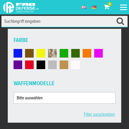
0
FARBE
WAFFENMODELLE
Filter zurücksetzen