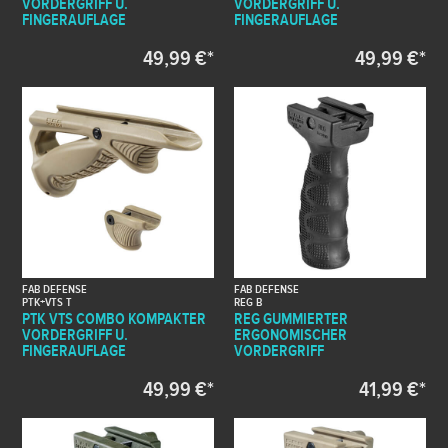
VORDERGRIFF U.
VORDERGRIFF U.
FINGERAUFLAGE
FINGERAUFLAGE
49,99 €*
49,99 €*
FAB DEFENSE
FAB DEFENSE
PTK+VTS T
REG B
PTK VTS COMBO KOMPAKTER
REG GUMMIERTER
VORDERGRIFF U.
ERGONOMISCHER
FINGERAUFLAGE
VORDERGRIFF
49,99 €*
41,99 €*