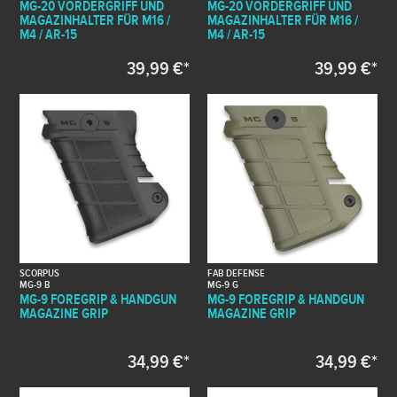
MG-20 VORDERGRIFF UND
MG-20 VORDERGRIFF UND
MAGAZINHALTER FÜR M16 /
MAGAZINHALTER FÜR M16 /
M4 / AR-15
M4 / AR-15
39,99 €*
39,99 €*
SCORPUS
FAB DEFENSE
MG-9 B
MG-9 G
MG-9 FOREGRIP & HANDGUN
MG-9 FOREGRIP & HANDGUN
MAGAZINE GRIP
MAGAZINE GRIP
34,99 €*
34,99 €*