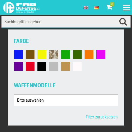
0
FARBE
WAFFENMODELLE
Filter zurücksetzen