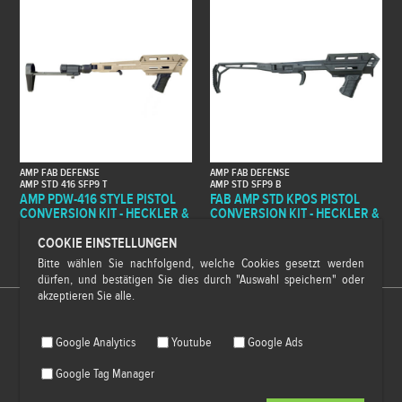
AMP FAB DEFENSE
AMP FAB DEFENSE
AMP STD 416 SFP9 T
AMP STD SFP9 B
AMP PDW-416 STYLE PISTOL
FAB AMP STD KPOS PISTOL
CONVERSION KIT - HECKLER &
CONVERSION KIT - HECKLER &
KOCH SFP9
KOCH SFP9
COOKIE EINSTELLUNGEN
369,99 €*
242,99 €*
UVP: 399,99 €
UVP: 269,99 €
Bitte wählen Sie nachfolgend, welche Cookies gesetzt werden
dürfen, und bestätigen Sie dies durch "Auswahl speichern" oder
akzeptieren Sie alle.
Google Analytics
Youtube
Google Ads
IMPRESSUM
Google Tag Manager
DATENSCHUTZERKLÄRUNG