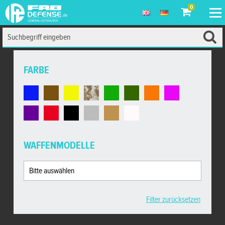
0
FARBE
WAFFENMODELLE
Filter zurücksetzen