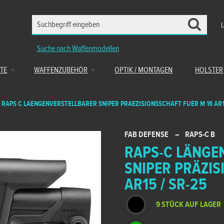
Suche nach Waffenmodellen
TE
WAFFENZUBEHÖR
OPTIK / MONTAGEN
HOLSTER
RAPS C LAENGENVERSTELLBARER SNIPER PRAEZISIONSSCHAFT FUER M 16 AR
FAB DEFENSE
–
RAPS-C B
RAPS-C LÄNGE
SNIPER PRÄZIS
AR15 / SR-25
9 STÜCK AUF LAGER