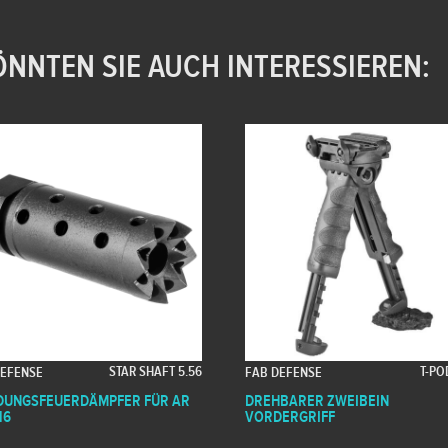
NNTEN SIE AUCH INTERESSIEREN:
STAR SHAFT 5.56
T-PO
DEFENSE
FAB DEFENSE
UNGSFEUERDÄMPFER FÜR AR
DREHBARER ZWEIBEIN
16
VORDERGRIFF