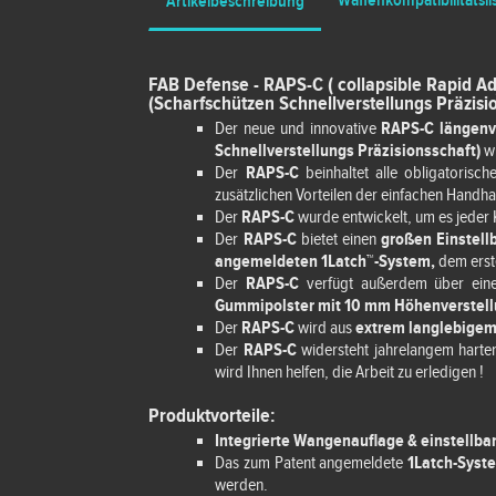
Waffenkompatibilitätsli
Artikelbeschreibung
FAB Defense - RAPS-C ( collapsible Rapid Ad
(Scharfschützen Schnellverstellungs Präzisi
Der neue und innovative
RAPS-C längenve
Schnellverstellungs Präzisionsschaft)
wu
Der
RAPS-C
beinhaltet alle obligatorisch
zusätzlichen Vorteilen der einfachen Handh
Der
RAPS-C
wurde entwickelt, um es jeder 
Der
RAPS-C
bietet einen
großen Einstell
angemeldeten 1Latch™-System,
dem erst
Der
RAPS-C
verfügt außerdem über eine
Gummipolster mit 10 mm Höhenverstel
Der
RAPS-C
wird aus
extrem langlebige
Der
RAPS-C
widersteht jahrelangem harte
wird Ihnen helfen, die Arbeit zu erledigen !
Produktvorteile:
Integrierte Wangenauflage & einstellba
Das zum Patent angemeldete
1Latch-Syst
werden.