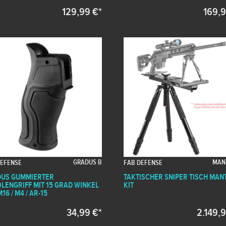
129,99 €*
169,9
GRADUS B
MANT
DEFENSE
FAB DEFENSE
US GUMMIERTER
TAKTISCHER SNIPER TISCH MAN
OLENGRIFF MIT 15 GRAD WINKEL
KIT
16 / M4 / AR-15
34,99 €*
2.149,