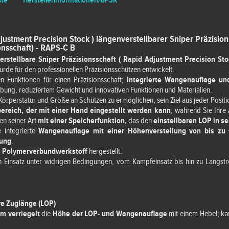
ste
Herstellerinformationen/GPSR
justment Precision Stock ) längenverstellbarer Sniper Präzision
onsschaft) - RAPS-C B
rstellbare Sniper Präzisionsschaft ( Rapid Adjustment Precision Stoc
rde für den professionellen Präzisionsschützen entwickelt.
en Funktionen für einen Präzisionsschaft;
integrierte Wangenauflage und
abung, reduziertem Gewicht und innovativen Funktionen und Materialien.
Körperstatur und Größe an Schützen zu ermöglichen, sein Ziel aus jeder Positio
bereich, der mit einer Hand eingestellt werden kann
, während Sie Ihre
en seiner Art
mit einer Speicherfunktion,
das den
einstellbaren LOP in se
 integrierte
Wangenauflage mit einer Höhenverstellung von bis z
lung
.
m Polymerverbundwerkstoff
hergestellt.
n Einsatz unter widrigen Bedingungen, vom Kampfeinsatz bis hin zu Langst
re Zuglänge (LOP)
em verriegelt
die
Höhe der LOP- und Wangenauflage
mit einem Hebel; ka