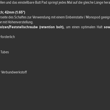
ellen und das einstellbare Butt Pad springt jedes Mal auf die gleiche Länge her
ch; 42mm (1.65")
rseite des Schaftes zur Verwendung mit einem Einbeinstativ / Monopod geeig
er
mit Höhenverstellung.
lzen/Feststellschraube (retention bolt),
um einen optimalen Halt
sow
rforderlich
 Tubes
r Verbundwerkstoff