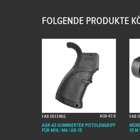
FOLGENDE PRODUKTE KÖ
AGR-43 B
FAB DEFENSE
FAB 
AGR-43 GUMMIERTER PISTOLENGRIFF
MÜND
FÜR M16 / M4 / AR-15
15 M 