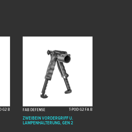
D G2 B
T-POD G2 FA B
FAB DEFENSE
ZWEIBEIN VORDERGRIFF U.
LAMPENHALTERUNG, GEN 2