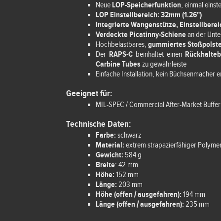
Neue
LOP-Speicherfunktion
, einmal einst
LOP Einstellbereich: 32mm (1.26")
Integrierte Wangenstütze, Einstellberei
Verdeckte Picatinny-Schiene
an der Unte
Hochbelastbares,
gummiertes Stoßpolst
Der
RAPS-C
beinhaltet einen
Rückhaltebo
Carbine Tubes
zu gewährleiste
Einfache Installation, kein Büchsenmacher e
Geeignet für:
MIL-SPEC / Commercial After-Market Buffer
Technische Daten:
Farbe:
schwarz
Material:
extrem strapazierfähiger Polyme
Gewicht:
584 g
Breite
: 42 mm
Höhe:
152 mm
Länge:
203 mm
Höhe (offen / ausgefahren):
194 mm
Länge (offen / ausgefahren):
235 mm