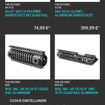
FAB DEFENSE
FAB DEFENSE
AK-47 B
G3-RS
AK-47 / AKS 74 POLYMER
H&K G3 (U. KLONE )
HANDSCHUTZ MIT QUAD RAIL
ALUMINIUM HANDSCHUTZ
74,99 €*
399,99 €*
FAB DEFENSE
FAB DEFENSE
NFR
NFR-EX
M16 / M4 / AR-15 (14.5") QUAD
M16 / M4 / AR-15 (14.5" UND
RAIL ALUMINIUM
10,5") QUAD RAIL ALUMINIUM
HANDSCHUTZ
HANDSCHUTZ
COOKIE EINSTELLUNGEN