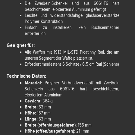
Die Zweibein-Schenkel sind aus 6061-T6 hart
beschichtetem, eloxiertem Aluminium gefertigt
Leichte und widerstandsfähige glasfaserverstärkte
Polymer-Konstruktion
Einfach zu installieren; kein Büchsenmacher
erforderlich.
Geeignet für:
Alle Waffen mit 1913 MIL-STD Picatinny Rail, die am
unteren Segment der Waffe platziert ist.
Erfordert mindestens 6 Schlitze / 6,5 cm Rail (Schiene)
Technische Daten:
Material:
Polymer Verbundwerkstoff mit Zweibein
Schenkeln aus 6061-T6 hart beschichtetem,
eloxiertem Aluminium
Gewicht:
364 g
Breite:
63 mm
Höhe:
157 mm
Länge:
63 mm
Breite (offen/ausgefahren)
: 155 mm
Höhe (offen/ausgefahren):
211 mm