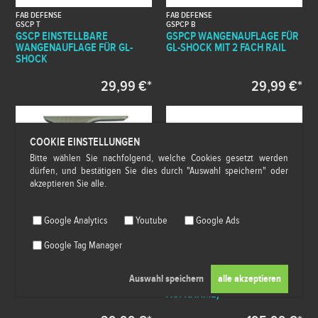
FAB DEFENSE
FAB DEFENSE
GSCP T
GSPCP B
GSCP EINSTELLBARE
GSPCP WANGENAUFLAGE FÜR
WANGENAUFLAGE FÜR GL-
GL-SHOCK MIT 2 FACH RAIL
SHOCK
29,99 €*
29,99 €*
COOKIE EINSTELLUNGEN
Bitte wählen Sie nachfolgend, welche Cookies gesetzt werden
dürfen, und bestätigen Sie dies durch "Auswahl speichern" oder
akzeptieren Sie alle.
Google Analytics
Youtube
Google Ads
Google Tag Manager
FAB DEFENSE
FAB DEFENSE
GSPCP G
M4-AK P B
GSPCP WANGENAUFLAGE FÜR
AK47 SCHULTERSTÜTZE
GL-SHOCK MIT 2 FACH RAIL
KLAPPBAR (POLYMER
AUFNAHME)