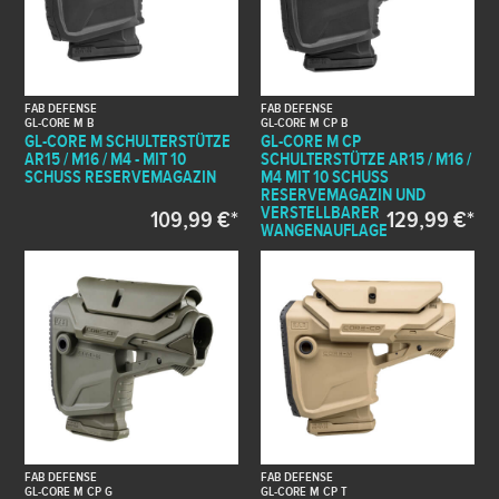
FAB DEFENSE
FAB DEFENSE
GL-CORE M B
GL-CORE M CP B
GL-CORE M SCHULTERSTÜTZE
GL-CORE M CP
AR15 / M16 / M4 - MIT 10
SCHULTERSTÜTZE AR15 / M16 /
SCHUSS RESERVEMAGAZIN
M4 MIT 10 SCHUSS
RESERVEMAGAZIN UND
VERSTELLBARER
109,99 €*
129,99 €*
WANGENAUFLAGE
FAB DEFENSE
FAB DEFENSE
GL-CORE M CP G
GL-CORE M CP T