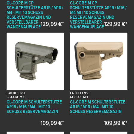
GL-CORE M CP
GL-CORE M CP
SCHULTERSTÜTZE AR15 / M16 /
SCHULTERSTÜTZE AR15 / M16 /
M4 - MIT 10 SCHUSS
M4 MIT 10 SCHUSS
RESERVEMAGAZIN UND
RESERVEMAGAZIN UND
VERSTELLBARER
VERSTELLBARER
129,99 €*
129,99 €*
WANGENAUFLAGE
WANGENAUFLAGE
FAB DEFENSE
FAB DEFENSE
GL-CORE M G
GL-CORE M T
GL-CORE M SCHULTERSTÜTZE
GL-CORE M SCHULTERSTÜTZE
AR15 / M16 / M4 - MIT 10
AR15 / M16 / M4 - MIT 10
SCHUSS RESERVEMAGAZIN
SCHUSS RESERVEMAGAZIN
109,99 €*
109,99 €*