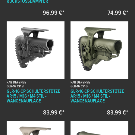
RÜCKSTOSSDÄMPFER
96,99 €*
74,99 €*
FAB DEFENSE
FAB DEFENSE
GLR-16 CP B
GLR-16 CP G
GLR-16 CP SCHULTERSTÜTZE
GLR-16 CP SCHULTERSTÜTZE
AR15 / M16 / M4 STIL -
AR15 / M16 / M4 STIL -
WANGENAUFLAGE
WANGENAUFLAGE
83,99 €*
83,99 €*