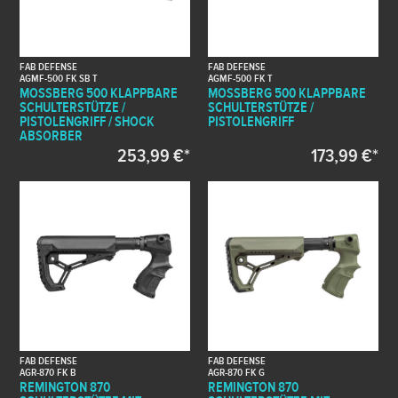
FAB DEFENSE
FAB DEFENSE
AGMF-500 FK SB T
AGMF-500 FK T
MOSSBERG 500 KLAPPBARE
MOSSBERG 500 KLAPPBARE
SCHULTERSTÜTZE /
SCHULTERSTÜTZE /
PISTOLENGRIFF / SHOCK
PISTOLENGRIFF
ABSORBER
253,99 €*
173,99 €*
FAB DEFENSE
FAB DEFENSE
AGR-870 FK B
AGR-870 FK G
REMINGTON 870
REMINGTON 870