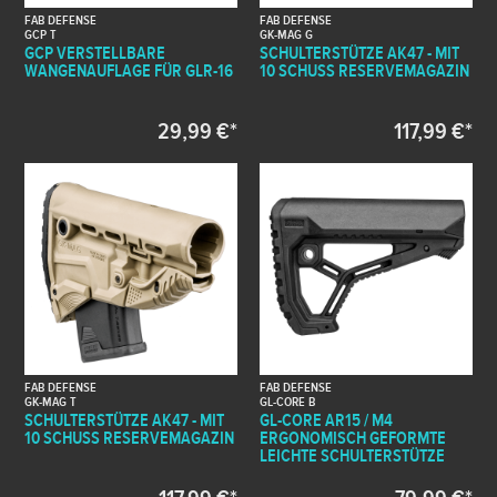
FAB DEFENSE
FAB DEFENSE
GCP T
GK-MAG G
GCP VERSTELLBARE
SCHULTERSTÜTZE AK47 - MIT
WANGENAUFLAGE FÜR GLR-16
10 SCHUSS RESERVEMAGAZIN
29,99 €*
117,99 €*
FAB DEFENSE
FAB DEFENSE
GK-MAG T
GL-CORE B
SCHULTERSTÜTZE AK47 - MIT
GL-CORE AR15 / M4
10 SCHUSS RESERVEMAGAZIN
ERGONOMISCH GEFORMTE
LEICHTE SCHULTERSTÜTZE