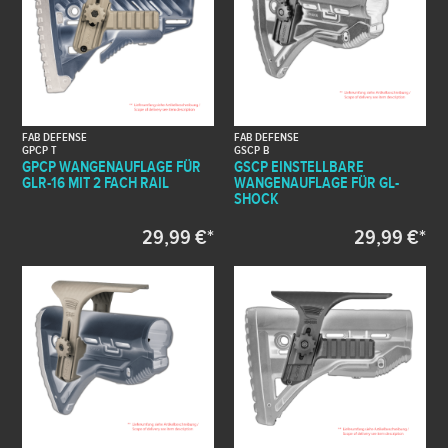
FAB DEFENSE
FAB DEFENSE
GPCP T
GSCP B
GPCP WANGENAUFLAGE FÜR
GSCP EINSTELLBARE
GLR-16 MIT 2 FACH RAIL
WANGENAUFLAGE FÜR GL-
SHOCK
29,99 €*
29,99 €*