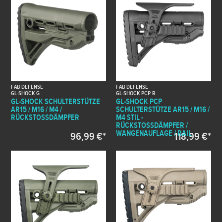
FAB DEFENSE
FAB DEFENSE
GL-SHOCK G
GL-SHOCK PCP B
GL-SHOCK SCHULTERSTÜTZE
GL-SHOCK PCP
AR15 / M16 / M4 /
SCHULTERSTÜTZE AR15 / M16 /
RÜCKSTOSSDÄMPFER
M4 STIL -
RÜCKSTOSSDÄMPFER / W
ANGENAUFLAGE / RAIL
96,99 €*
118,99 €*