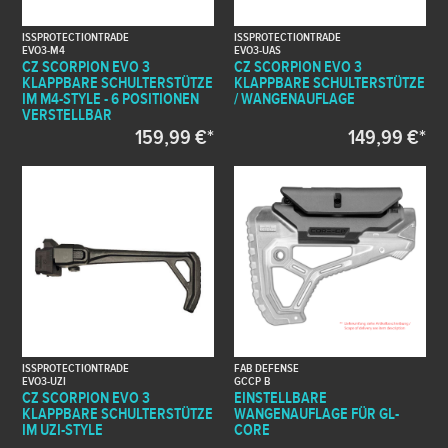
ISSPROTECTIONTRADE
ISSPROTECTIONTRADE
EVO3-M4
EVO3-UAS
CZ SCORPION EVO 3
CZ SCORPION EVO 3
KLAPPBARE SCHULTERSTÜTZE
KLAPPBARE SCHULTERSTÜTZE
IM M4-STYLE - 6 POSITIONEN
/ WANGENAUFLAGE
VERSTELLBAR
159,99 €*
149,99 €*
ISSPROTECTIONTRADE
FAB DEFENSE
EVO3-UZI
GCCP B
CZ SCORPION EVO 3
EINSTELLBARE
KLAPPBARE SCHULTERSTÜTZE
WANGENAUFLAGE FÜR GL-
IM UZI-STYLE
CORE