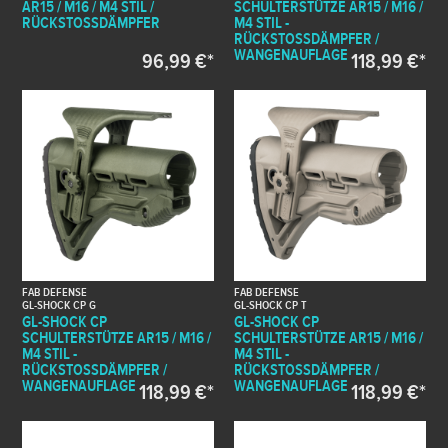
AR15 / M16 / M4 STIL /
SCHULTERSTÜTZE AR15 / M16 /
RÜCKSTOSSDÄMPFER
M4 STIL -
RÜCKSTOSSDÄMPFER / W
ANGENAUFLAGE
96,99 €*
118,99 €*
FAB DEFENSE
FAB DEFENSE
GL-SHOCK CP G
GL-SHOCK CP T
GL-SHOCK CP
GL-SHOCK CP
SCHULTERSTÜTZE AR15 / M16 /
SCHULTERSTÜTZE AR15 / M16 /
M4 STIL -
M4 STIL -
RÜCKSTOSSDÄMPFER / W
RÜCKSTOSSDÄMPFER / W
ANGENAUFLAGE
ANGENAUFLAGE
118,99 €*
118,99 €*