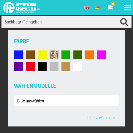
0
FARBE
WAFFENMODELLE
Filter zurücksetzen