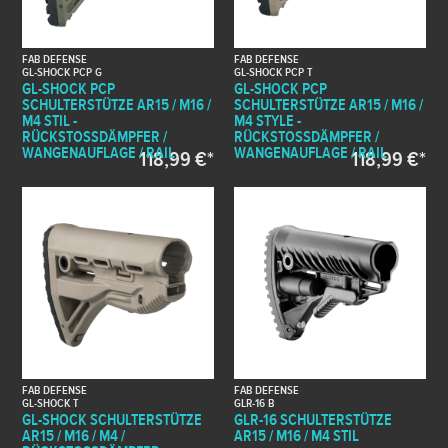
FAB DEFENSE
FAB DEFENSE
GL-SHOCK PCP G
GL-SHOCK PCP T
GL-SHOCK PCP
GL-SHOCK PCP
SCHULTERSTÜTZE AR15 / M16 /
SCHULTERSTÜTZE AR15 / M16 /
M4 STIL -
M4 STYLE -
RÜCKSTOSSDÄMPFER / W
RÜCKSTOSSDÄMPFER / W
ANGENAUFLAGE / RAIL
ANGENAUFLAGE / RAIL
118,99 €*
118,99 €*
FAB DEFENSE
FAB DEFENSE
GL-SHOCK T
GLR-16 B
GL-SHOCK SCHULTERSTÜTZE
GLR-16 SCHULTERSTÜTZE
AR15 / M16 / M4 /
AR15 / M16 / M4 STIL