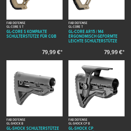
FAB DEFENSE
FAB DEFENSE
GL-CORE S T
GL-CORE T
GL-CORE S KOMPAKTE
GL-CORE AR15 / M4
SCHULTERSTÜTZE FÜR CQB
ERGONOMISCH GEFORMTE
LEICHTE SCHULTERSTÜTZE
79,99 €*
79,99 €*
FAB DEFENSE
FAB DEFENSE
GL-SHOCK B
GL-SHOCK CP B
GL-SHOCK SCHULTERSTÜTZE
GL-SHOCK CP