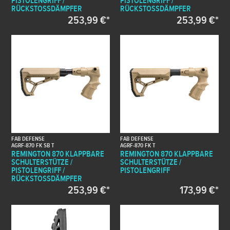
PISTOLENGRIFF /
PISTOLENGRIFF /
RÜCKSTOSSDÄMPFER
RÜCKSTOSSDÄMPFER
253,99 €*
253,99 €*
FAB DEFENSE
FAB DEFENSE
AGRF-870 FK SB T
AGRF-870 FK T
REMINGTON 870 KLAPPBARE
REMINGTON 870 KLAPPBARE
SCHULTERSTÜTZE /
SCHULTERSTÜTZE /
PISTOLENGRIFF /
PISTOLENGRIFF
RÜCKSTOSSDÄMPFER
253,99 €*
173,99 €*