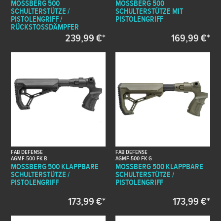
MOSSBERG 500
MOSSBERG 500
SCHULTERSTÜTZE /
SCHULTERSTÜTZE MIT
PISTOLENGRIFF /
PISTOLENGRIFF
RÜCKSTOSSDÄMPFER
239,99 €*
169,99 €*
FAB DEFENSE
FAB DEFENSE
AGMF-500 FK B
AGMF-500 FK G
MOSSBERG 500 KLAPPBARE
MOSSBERG 500 KLAPPBARE
SCHULTERSTÜTZE /
SCHULTERSTÜTZE /
PISTOLENGRIFF
PISTOLENGRIFF
173,99 €*
173,99 €*