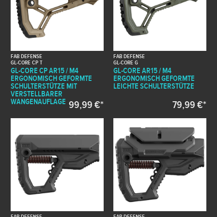
FAB DEFENSE
FAB DEFENSE
GL-CORE CP T
GL-CORE G
GL-CORE CP AR15 / M4
GL-CORE AR15 / M4
ERGONOMISCH GEFORMTE
ERGONOMISCH GEFORMTE
SCHULTERSTÜTZE MIT
LEICHTE SCHULTERSTÜTZE
VERSTELLBARER
WANGENAUFLAGE
99,99 €*
79,99 €*
FAB DEFENSE
FAB DEFENSE