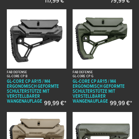
117,99 €*
79,99 €*
FAB DEFENSE
FAB DEFENSE
GL-CORE CP B
GL-CORE CP G
GL-CORE CP AR15 / M4
GL-CORE CP AR15 / M4
ERGONOMISCH GEFORMTE
ERGONOMISCH GEFORMTE
SCHULTERSTÜTZE MIT
SCHULTERSTÜTZE MIT
VERSTELLBARER
VERSTELLBARER
WANGENAUFLAGE
WANGENAUFLAGE
99,99 €*
99,99 €*