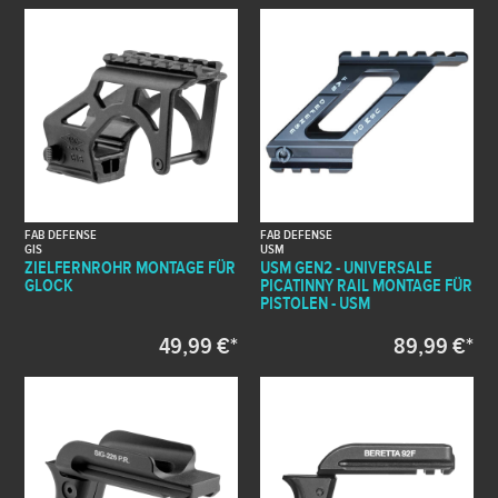
FAB DEFENSE
FAB DEFENSE
GIS
USM
ZIELFERNROHR MONTAGE FÜR
USM GEN2 - UNIVERSALE
GLOCK
PICATINNY RAIL MONTAGE FÜR
PISTOLEN - USM
49,99 €*
89,99 €*