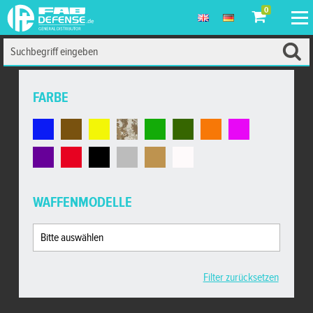
0
FARBE
WAFFENMODELLE
Filter zurücksetzen