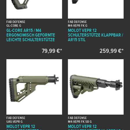
FAB DEFENSE
FAB DEFENSE
GL-CORE G
M4-VEPR FK G
GL-CORE AR15 / M4
MOLOT VEPR 12
ERGONOMISCH GEFORMTE
SCHULTERSTÜTZE KLAPPBAR /
LEICHTE SCHULTERSTÜTZE
AR15 STIL
79,99 €*
259,99 €*
FAB DEFENSE
FAB DEFENSE
UAS-VEPR G
M4-VEPR FK SB G
MOLOT VEPR 12
MOLOT VEPR 12