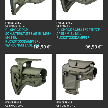
FAB DEFENSE
FAB DEFENSE
GL-SHOCK PCP G
GL-SHOCK G
GL-SHOCK PCP
GL-SHOCK SCHULTERSTÜTZE
SCHULTERSTÜTZE AR15 / M16 /
AR15 / M16 / M4 /
M4 STIL -
RÜCKSTOSSDÄMPFER
RÜCKSTOSSDÄMPFER / W
ANGENAUFLAGE / RAIL
118,99 €*
96,99 €*
FAB DEFENSE
FAB DEFENSE
GL-SHOCK CP G
GL-CORE M CP G