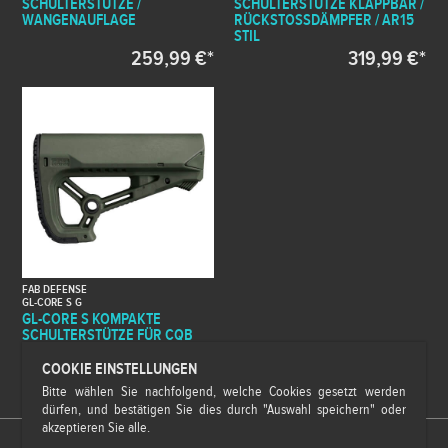
SCHULTERSTÜTZE /
SCHULTERSTÜTZE KLAPPBAR /
WANGENAUFLAGE
RÜCKSTOSSDÄMPFER / AR15 S
TIL
259,99 €*
319,99 €*
FAB DEFENSE
GL-CORE S G
GL-CORE S KOMPAKTE
SCHULTERSTÜTZE FÜR CQB
COOKIE EINSTELLUNGEN
79,99 €*
Bitte wählen Sie nachfolgend, welche Cookies gesetzt werden
dürfen, und bestätigen Sie dies durch "Auswahl speichern" oder
akzeptieren Sie alle.