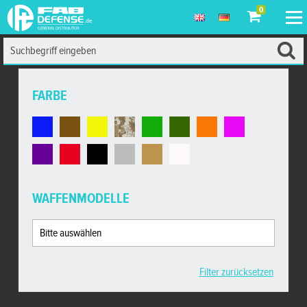
0
FARBE
WAFFENMODELLE
Filter zurücksetzen