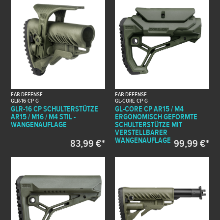
FAB DEFENSE
FAB DEFENSE
GLR-16 CP G
GL-CORE CP G
GLR-16 CP SCHULTERSTÜTZE
GL-CORE CP AR15 / M4
AR15 / M16 / M4 STIL -
ERGONOMISCH GEFORMTE
WANGENAUFLAGE
SCHULTERSTÜTZE MIT
VERSTELLBARER
WANGENAUFLAGE
83,99 €*
99,99 €*