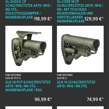
GL-SHOCK CP
GL-CORE M CP
SCHULTERSTÜTZE AR15 / M16 /
SCHULTERSTÜTZE AR15 / M16 /
M4 STIL -
M4 - MIT 10 SCHUSS
RÜCKSTOSSDÄMPFER / W
RESERVEMAGAZIN UND
ANGENAUFLAGE
VERSTELLBARER
118,99 €*
129,99 €*
WANGENAUFLAGE
FAB DEFENSE
FAB DEFENSE
GLR-16 PCP G
GLR-16 G
GLR-16 PCP SCHULTERSTÜTZE
GLR-16 SCHULTERSTÜTZE
AR15 / M16 / M4 STIL -
AR15 / M16 / M4 STIL
WANGENAUFLAGE / RAIL
96,99 €*
74,99 €*